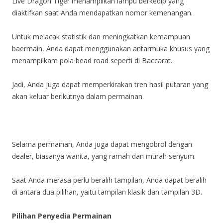
Live Dragon Tiger menampilkan lampu berkedip yang
diaktifkan saat Anda mendapatkan nomor kemenangan.
Untuk melacak statistik dan meningkatkan kemampuan
baermain, Anda dapat menggunakan antarmuka khusus yang
menampilkam pola bead road seperti di Baccarat.
Jadi, Anda juga dapat memperkirakan tren hasil putaran yang
akan keluar berikutnya dalam permainan.
Selama permainan, Anda juga dapat mengobrol dengan
dealer, biasanya wanita, yang ramah dan murah senyum.
Saat Anda merasa perlu beralih tampilan, Anda dapat beralih
di antara dua pilihan, yaitu tampilan klasik dan tampilan 3D.
Pilihan Penyedia Permainan