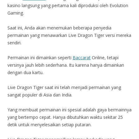
kasino langsung yang pertama kali diproduksi oleh Evolution
Gaming.
Saat ini, Anda akan menemukan beberapa penyedia
permainan yang menawarkan Live Dragon Tiger versi mereka
sendiri.
Permainan ini dimainkan seperti
Baccarat
Online, tetapi
versinya jauh lebih sederhana. Itu karena hanya dimainkan
dengan dua kartu.
Live Dragon Tiger saat ini telah menjadi permainan yang
sangat populer di Asia dan India.
Yang membuat permainan ini spesial adalah gaya bermainnya
yang bertempo cepat. Hanya dibutuhkan waktu sekitar 25
detik untuk menyelesaikan setiap putaran.