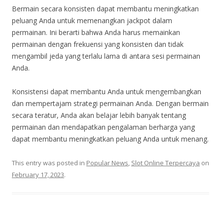
Bermain secara konsisten dapat membantu meningkatkan
peluang Anda untuk memenangkan jackpot dalam
permainan. Ini berarti bahwa Anda harus memainkan
permainan dengan frekuensi yang konsisten dan tidak
mengambil jeda yang terlalu lama di antara sesi permainan
Anda.
Konsistensi dapat membantu Anda untuk mengembangkan
dan mempertajam strategi permainan Anda. Dengan bermain
secara teratur, Anda akan belajar lebih banyak tentang
permainan dan mendapatkan pengalaman berharga yang
dapat membantu meningkatkan peluang Anda untuk menang.
This entry was posted in
Popular News
,
Slot Online Terpercaya
on
February 17, 2023
.