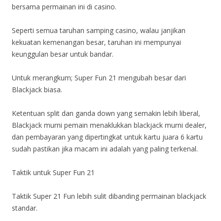
bersama permainan ini di casino.
Seperti semua taruhan samping casino, walau janjikan
kekuatan kemenangan besar, taruhan ini mempunyai
keunggulan besar untuk bandar.
Untuk merangkum; Super Fun 21 mengubah besar dari
Blackjack biasa.
Ketentuan split dan ganda down yang semakin lebih liberal,
Blackjack murni pemain menaklukkan blackjack murni dealer,
dan pembayaran yang dipertingkat untuk kartu juara 6 kartu
sudah pastikan jika macam ini adalah yang paling terkenal.
Taktik untuk Super Fun 21
Taktik Super 21 Fun lebih sulit dibanding permainan blackjack
standar.