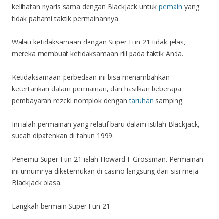
kelihatan nyaris sama dengan Blackjack untuk
pemain
yang
tidak pahami taktik permainannya.
Walau ketidaksamaan dengan Super Fun 21 tidak jelas,
mereka membuat ketidaksamaan riil pada taktik Anda.
Ketidaksamaan-perbedaan ini bisa menambahkan
ketertarikan dalam permainan, dan hasilkan beberapa
pembayaran rezeki nomplok dengan
taruhan
samping.
Ini ialah permainan yang relatif baru dalam istilah Blackjack,
sudah dipatenkan di tahun 1999.
Penemu Super Fun 21 ialah Howard F Grossman. Permainan
ini umumnya diketemukan di casino langsung dari sisi meja
Blackjack biasa.
Langkah bermain Super Fun 21