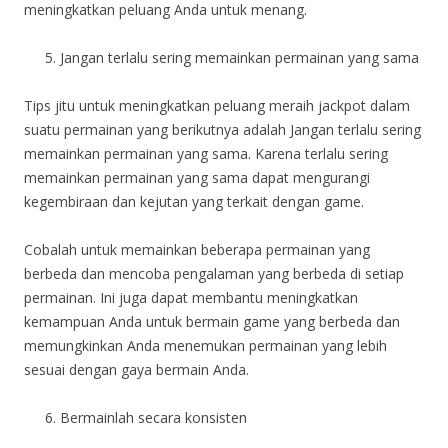
meningkatkan peluang Anda untuk menang.
Jangan terlalu sering memainkan permainan yang sama
Tips jitu untuk meningkatkan peluang meraih jackpot dalam
suatu permainan yang berikutnya adalah Jangan terlalu sering
memainkan permainan yang sama. Karena terlalu sering
memainkan permainan yang sama dapat mengurangi
kegembiraan dan kejutan yang terkait dengan game.
Cobalah untuk memainkan beberapa permainan yang
berbeda dan mencoba pengalaman yang berbeda di setiap
permainan. Ini juga dapat membantu meningkatkan
kemampuan Anda untuk bermain game yang berbeda dan
memungkinkan Anda menemukan permainan yang lebih
sesuai dengan gaya bermain Anda.
Bermainlah secara konsisten