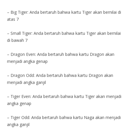
– Big Tiger: Anda bertaruh bahwa kartu Tiger akan bernilai di
atas 7
– Small Tiger: Anda bertaruh bahwa kartu Tiger akan bernilai
di bawah 7
– Dragon Even: Anda bertaruh bahwa kartu Dragon akan
menjadi angka genap
– Dragon Odd: Anda bertaruh bahwa kartu Dragon akan
menjadi angka ganjil
– Tiger Even: Anda bertaruh bahwa kartu Tiger akan menjadi
angka genap
– Tiger Odd: Anda bertaruh bahwa kartu Naga akan menjadi
angka ganjil