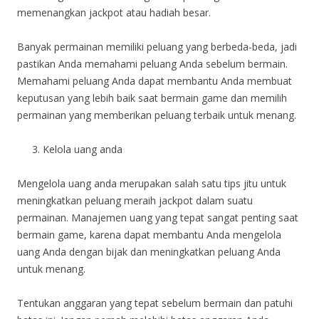
memenangkan jackpot atau hadiah besar.
Banyak permainan memiliki peluang yang berbeda-beda, jadi
pastikan Anda memahami peluang Anda sebelum bermain.
Memahami peluang Anda dapat membantu Anda membuat
keputusan yang lebih baik saat bermain game dan memilih
permainan yang memberikan peluang terbaik untuk menang.
Kelola uang anda
Mengelola uang anda merupakan salah satu tips jitu untuk
meningkatkan peluang meraih jackpot dalam suatu
permainan. Manajemen uang yang tepat sangat penting saat
bermain game, karena dapat membantu Anda mengelola
uang Anda dengan bijak dan meningkatkan peluang Anda
untuk menang.
Tentukan anggaran yang tepat sebelum bermain dan patuhi