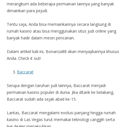
merangkum ada beberapa permainan lainnya yang banyak
dimainkan para pejudi.
Tentu saja, Anda bisa memainkannya secara langsung di
rumah kasino atau bisa menggunakan situs judi online yang
banyak hadir dalam mesin pencarian.
Dalam artikel kali ini, Bonanza88 akan menyajikannya khusus
Anda. Check it out!
Baccarat
Serupa dengan taruhan judi lainnya, Baccarat menjadi
permainan kasino populer di dunia. Jika ditarik ke belakang,
Baccarat sudah ada sejak abad ke-15.
Lantas, Baccarat mengalami evolusi panjang hingga rumah
kasino di Las Vegas turut memakai teknologi canggih serta
live dealer menakjubkan.