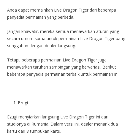
Anda dapat memainkan Live Dragon Tiger dari beberapa
penyedia permainan yang berbeda.
Jangan khawatir, mereka semua menawarkan aturan yang
secara umum sama untuk permainan Live Dragon Tiger uang
sungguhan dengan dealer langsung.
Tetapi, beberapa permainan Live Dragon Tiger juga
menawarkan taruhan sampingan yang bervariasi. Berikut
beberapa penyedia permainan terbaik untuk permainan ini:
Ezugi
Ezugi menyiarkan langsung Live Dragon Tiger ini dari
studionya di Rumania. Dalam versi ini, dealer menarik dua
kartu dari 8 tumpukan kartu.