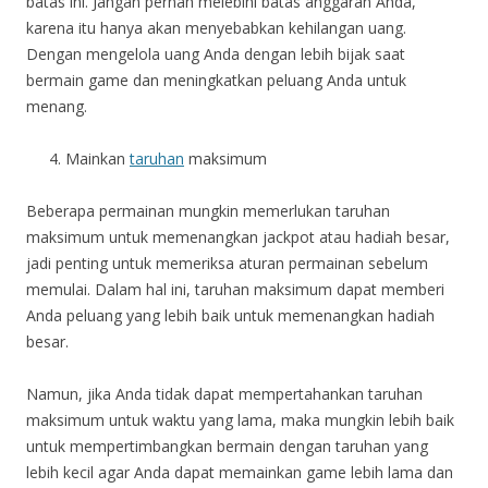
batas ini. Jangan pernah melebihi batas anggaran Anda,
karena itu hanya akan menyebabkan kehilangan uang.
Dengan mengelola uang Anda dengan lebih bijak saat
bermain game dan meningkatkan peluang Anda untuk
menang.
Mainkan
taruhan
maksimum
Beberapa permainan mungkin memerlukan taruhan
maksimum untuk memenangkan jackpot atau hadiah besar,
jadi penting untuk memeriksa aturan permainan sebelum
memulai. Dalam hal ini, taruhan maksimum dapat memberi
Anda peluang yang lebih baik untuk memenangkan hadiah
besar.
Namun, jika Anda tidak dapat mempertahankan taruhan
maksimum untuk waktu yang lama, maka mungkin lebih baik
untuk mempertimbangkan bermain dengan taruhan yang
lebih kecil agar Anda dapat memainkan game lebih lama dan