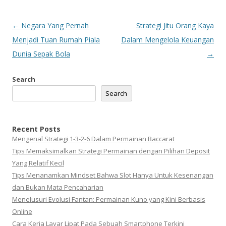
Post
←
Negara Yang Pernah
Strategi Jitu Orang Kaya
navigation
Menjadi Tuan Rumah Piala
Dalam Mengelola Keuangan
Dunia Sepak Bola
→
Search
Search
Recent Posts
Mengenal Strategi 1-3-2-6 Dalam Permainan Baccarat
Tips Memaksimalkan Strategi Permainan dengan Pilihan Deposit
Yang Relatif Kecil
Tips Menanamkan Mindset Bahwa Slot Hanya Untuk Kesenangan
dan Bukan Mata Pencaharian
Menelusuri Evolusi Fantan: Permainan Kuno yang Kini Berbasis
Online
Cara Kerja Layar Lipat Pada Sebuah Smartphone Terkini