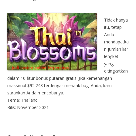
Tidak hanya
itu, tetapi
Anda
mendapatka
n jumlah liar
lengket
yang
ditingkatkan
dalam 10 fitur bonus putaran gratis. Jika kemenangan
maksimal $92.248 terdengar menarik bagi Anda, kami
sarankan Anda mencobanya.
Tema: Thailand
Rilis: November 2021