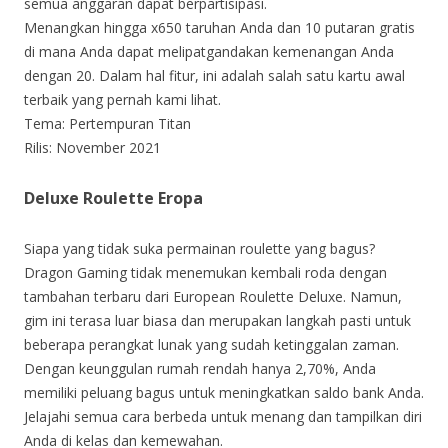
semua anggaran dapat berpartisipasi.
Menangkan hingga x650 taruhan Anda dan 10 putaran gratis
di mana Anda dapat melipatgandakan kemenangan Anda
dengan 20. Dalam hal fitur, ini adalah salah satu kartu awal
terbaik yang pernah kami lihat.
Tema: Pertempuran Titan
Rilis: November 2021
Deluxe Roulette Eropa
Siapa yang tidak suka permainan roulette yang bagus?
Dragon Gaming tidak menemukan kembali roda dengan
tambahan terbaru dari European Roulette Deluxe. Namun,
gim ini terasa luar biasa dan merupakan langkah pasti untuk
beberapa perangkat lunak yang sudah ketinggalan zaman.
Dengan keunggulan rumah rendah hanya 2,70%, Anda
memiliki peluang bagus untuk meningkatkan saldo bank Anda.
Jelajahi semua cara berbeda untuk menang dan tampilkan diri
Anda di kelas dan kemewahan.