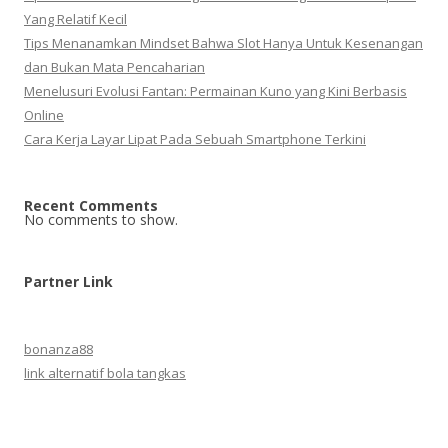
Yang Relatif Kecil
Tips Menanamkan Mindset Bahwa Slot Hanya Untuk Kesenangan
dan Bukan Mata Pencaharian
Menelusuri Evolusi Fantan: Permainan Kuno yang Kini Berbasis
Online
Cara Kerja Layar Lipat Pada Sebuah Smartphone Terkini
Recent Comments
No comments to show.
Partner Link
bonanza88
link alternatif bola tangkas