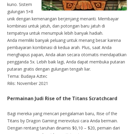
kuno. Sistem
gulungan 5×8
unik dengan kemenangan berjenjang menanti. Membayar
kombinasi untuk jatuh, dan potongan baru jatuh di
tempatnya untuk menumpuk lebih banyak hadiah.
Anda memiliki banyak peluang untuk menang besar karena
pembayaran kombinasi di kedua arah. Plus, saat Anda
menghapus papan, Anda akan secara otomatis mendapatkan
pengganda 5x. Lebih baik lagi, Anda dapat membuka putaran
putaran gratis dengan gulungan tengah liar.
Tema: Budaya Aztec
Rilis: November 2021
Permainan Judi Rise of the Titans Scratchcard
Bagi mereka yang mencari pengalaman baru, Rise of the
Titans by Dragon Gaming merevolusi cara Anda bermain.
Dengan rentang taruhan dinamis $0,10 – $20, pemain dari