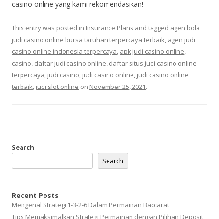
casino online yang kami rekomendasikan!
This entry was posted in
Insurance Plans
and tagged
agen bola
judi casino online bursa taruhan terpercaya terbaik
,
agen judi
casino online indonesia terpercaya
,
apk judi casino online
,
casino
,
daftar judi casino online
,
daftar situs judi casino online
terpercaya
,
judi casino
,
judi casino online
,
judi casino online
terbaik
,
judi slot online
on
November 25, 2021
.
Search
Search
Recent Posts
Mengenal Strategi 1-3-2-6 Dalam Permainan Baccarat
Tips Memaksimalkan Strategi Permainan dengan Pilihan Deposit