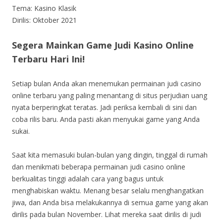
Tema: Kasino Klasik
Dirilis: Oktober 2021
Segera Mainkan Game Judi Kasino Online
Terbaru Hari Ini!
Setiap bulan Anda akan menemukan permainan judi casino
online terbaru yang paling menantang di situs perjudian uang
nyata berperingkat teratas. Jadi periksa kembali di sini dan
coba rilis baru. Anda pasti akan menyukai game yang Anda
sukai.
Saat kita memasuki bulan-bulan yang dingin, tinggal di rumah
dan menikmati beberapa permainan judi casino online
berkualitas tinggi adalah cara yang bagus untuk
menghabiskan waktu. Menang besar selalu menghangatkan
jiwa, dan Anda bisa melakukannya di semua game yang akan
dirilis pada bulan November. Lihat mereka saat dirilis di judi