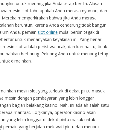
ngkin untuk menang jika Anda tetap berdiri. Alasan
ahwa mesin slot tahu apakah Anda merasa nyaman, dan
. Mereka memperkirakan bahwa jika Anda merasa
alahan beruntun, karena Anda cenderung tidak bangun
ebelum Anda, pemain
slot online
mulai berdiri tegak di
bentar untuk menanyakan keyakinan ini. Yang benar
n mesin slot adalah peristiwa acak, dan karena itu, tidak
tau bahkan berbaring. Peluang Anda untuk menang tetap
 untuk dimainkan.
nkan mesin slot yang terletak di dekat pintu masuk
hwa mesin dengan pembayaran yang lebih longgar
tengah bagian belakang kasino. Nah, ini adalah salah satu
erapa manfaat. Logikanya, operator kasino akan
yang lebih longgar di dekat pintu masuk untuk
i pemain yang berjalan melewati pintu dan menarik