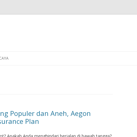
Skip
to
RCAYA
content
ing Populer dan Aneh, Aegon
surance Plan
ot? Apakah Anda menghindari berjalan di bawah tangga?