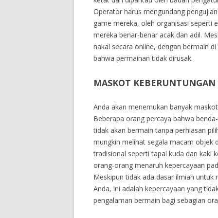
Operator harus mengundang pengujian
game mereka, oleh organisasi seperti
mereka benar-benar acak dan adil. Me
nakal secara online, dengan bermain di
bahwa permainan tidak dirusak.
MASKOT KEBERUNTUNGAN
Anda akan menemukan banyak maskot da
Beberapa orang percaya bahwa benda-
tidak akan bermain tanpa perhiasan pi
mungkin melihat segala macam objek di
tradisional seperti tapal kuda dan kaki 
orang-orang menaruh kepercayaan pad
Meskipun tidak ada dasar ilmiah untu
Anda, ini adalah kepercayaan yang ti
pengalaman bermain bagi sebagian ora