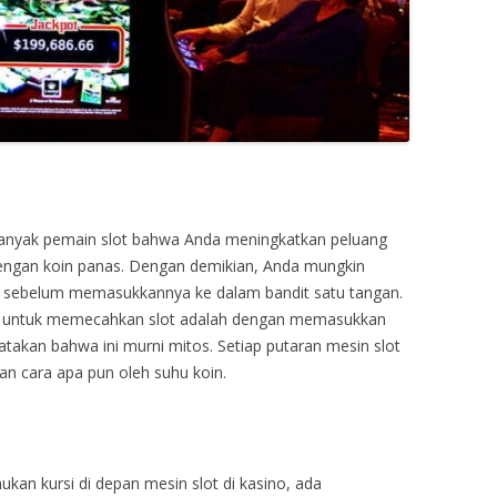
banyak pemain slot bahwa Anda meningkatkan peluang
ngan koin panas. Dengan demikian, Anda mungkin
 sebelum memasukkannya ke dalam bandit satu tangan.
rik untuk memecahkan slot adalah dengan memasukkan
gatakan bahwa ini murni mitos. Setiap putaran mesin slot
an cara apa pun oleh suhu koin.
n kursi di depan mesin slot di kasino, ada