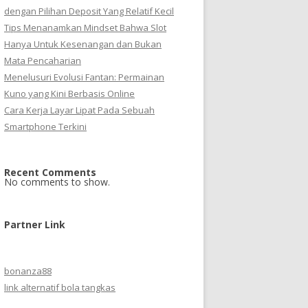
dengan Pilihan Deposit Yang Relatif Kecil
Tips Menanamkan Mindset Bahwa Slot
Hanya Untuk Kesenangan dan Bukan
Mata Pencaharian
Menelusuri Evolusi Fantan: Permainan
Kuno yang Kini Berbasis Online
Cara Kerja Layar Lipat Pada Sebuah
Smartphone Terkini
Recent Comments
No comments to show.
Partner Link
bonanza88
link alternatif bola tangkas