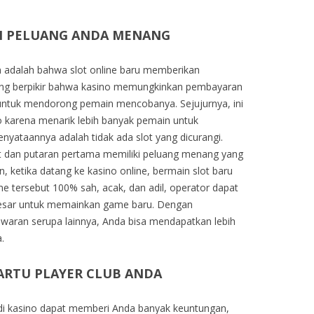
N PELUANG ANDA MENANG
 adalah bahwa slot online baru memberikan
ang berpikir bahwa kasino memungkinkan pembayaran
 untuk mendorong pemain mencobanya. Sejujurnya, ini
o karena menarik lebih banyak pemain untuk
ataannya adalah tidak ada slot yang dicurangi.
t dan putaran pertama memiliki peluang menang yang
 ketika datang ke kasino online, bermain slot baru
e tersebut 100% sah, acak, dan adil, operator dapat
sar untuk memainkan game baru. Dengan
waran serupa lainnya, Anda bisa mendapatkan lebih
.
RTU PLAYER CLUB ANDA
i kasino dapat memberi Anda banyak keuntungan,