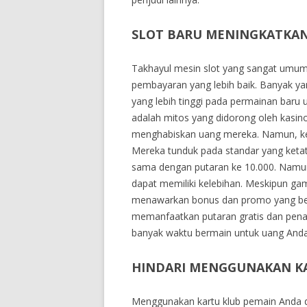
SLOT BARU MENINGKATKA
Takhayul mesin slot yang sangat umum
pembayaran yang lebih baik. Banyak y
yang lebih tinggi pada permainan baru
adalah mitos yang didorong oleh kasin
menghabiskan uang mereka. Namun, keny
Mereka tunduk pada standar yang keta
sama dengan putaran ke 10.000. Namun,
dapat memiliki kelebihan. Meskipun gam
menawarkan bonus dan promo yang be
memanfaatkan putaran gratis dan pena
banyak waktu bermain untuk uang Anda
HINDARI MENGGUNAKAN KA
Menggunakan kartu klub pemain Anda d