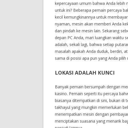
kepercayaan umum bahwa Anda lebih mu
untuk ini? Beberapa pemain percaya b
kecil kemungkinannya untuk membayar
nyaman, mesin akan memberi Anda kek
dan pindah ke mesin lain. Sekarang s
depan PC Anda, mari luangkan waktu se
adalah, sekali lagi, bahwa setiap putara
masalah apakah Anda duduk, berdiri, a
sama di posisi apa pun yang Anda pilih
LOKASI ADALAH KUNCI
Banyak pemain bersumpah dengan memai
kasino. Pemain seperti itu percaya ba
biasanya ditempatkan di sini, bukan di 
takhayul yang mungkin memerlukan beb
menempatkan mesin dengan pembayaran 
menciptakan suasana yang menarik bag
penjudi lainnya.