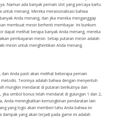
ainnya. Namun ada banyak pemain slot yang percaya kartu
a untuk menang. Mereka merasionalisasi bahwa
a banyak Anda menang, dan jika mereka menganggap
akan membuat mesin berhenti membayar. Ini bunkum
or dapat melihat berapa banyak Anda menang, mereka
aikan pembayaran mesin. Setiap putaran mesin adalah
aiki mesin untuk menghentikan Anda menang.
ino, dan Anda pasti akan melihat beberapa pemain
 metodis. Teorinya adalah bahwa dengan menyentuh
lebih mungkin mendarat di putaran berikutnya dan
jika simbol bonus telah mendarat di gulungan 1 dan 2,
a, Anda meningkatkan kemungkinan pendaratan lain
ang yang logis akan memberi tahu Anda bahwa ini
nya dampak yang akan terjadi pada game ini adalah