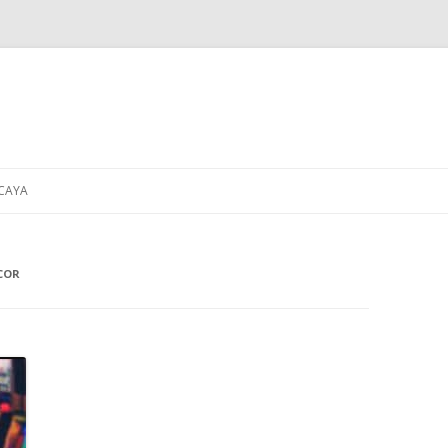
Skip
to
RCAYA
content
COR