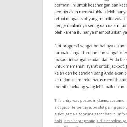
bermain. Ini untuk kesenangan dan ke
pemain akan membutuhkan lebih banyak
tetapi dengan slot yang memiliki volatil
pengembaliannya sering dan dalam jum
oleh karena itu hanya membutuhkan yan
Slot progresif sangat berbahaya dalam 
tampak sangat tampan dan sangat men
jackpot ini sangat rendah dan Anda bi
untuk memenuhi syarat untuk jackpot. J
kalah dan ke sanalah uang Anda akan p
satu dari ini, mereka harus memilih sat
memiliki peluang yang lebih baik dalam
This entry was posted in
claims
,
customer 
slot gacor terpercaya
,
bo slot paling gacor
g slot
,
game slot online gacor hari ini
,
info 
hoki
,
jam slot pragmatic
,
judi slot online ga