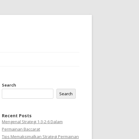
Search
Search
Recent Posts
Mengenal Strategi 1-3-2-6 Dalam
Permainan Baccarat
Tips Memaksimalkan Strategi Permainan