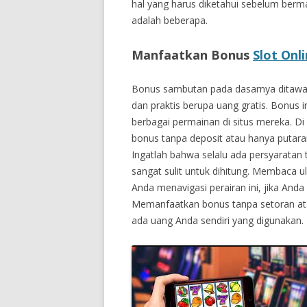
hal yang harus diketahui sebelum bermai
adalah beberapa.
Manfaatkan Bonus
Slot Onl
Bonus sambutan pada dasarnya ditawar
dan praktis berupa uang gratis. Bonus
berbagai permainan di situs mereka. Di
bonus tanpa deposit atau hanya putara
Ingatlah bahwa selalu ada persyaratan 
sangat sulit untuk dihitung. Membaca u
Anda menavigasi perairan ini, jika And
Memanfaatkan bonus tanpa setoran ata
ada uang Anda sendiri yang digunakan.