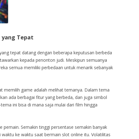
r yang Tepat
ot yang tepat datang dengan beberapa keputusan berbeda
itawarkan kepada penonton judi. Meskipun semuanya
ereka semua memiliki perbedaan untuk menarik sebanyak
saat memilih game adalah melihat temanya. Dalam tema
kan ada berbagai fitur yang berbeda, dan juga simbol
ema ini bisa di mana saja mulai dari film hingga
e pemain. Semakin tinggi persentase semakin banyak
aktu ke waktu saat bermain slot online itu. Volatilitas