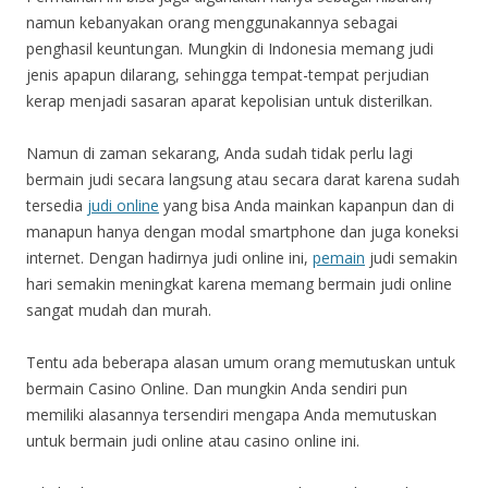
namun kebanyakan orang menggunakannya sebagai
penghasil keuntungan. Mungkin di Indonesia memang judi
jenis apapun dilarang, sehingga tempat-tempat perjudian
kerap menjadi sasaran aparat kepolisian untuk disterilkan.
Namun di zaman sekarang, Anda sudah tidak perlu lagi
bermain judi secara langsung atau secara darat karena sudah
tersedia
judi online
yang bisa Anda mainkan kapanpun dan di
manapun hanya dengan modal smartphone dan juga koneksi
internet. Dengan hadirnya judi online ini,
pemain
judi semakin
hari semakin meningkat karena memang bermain judi online
sangat mudah dan murah.
Tentu ada beberapa alasan umum orang memutuskan untuk
bermain Casino Online. Dan mungkin Anda sendiri pun
memiliki alasannya tersendiri mengapa Anda memutuskan
untuk bermain judi online atau casino online ini.