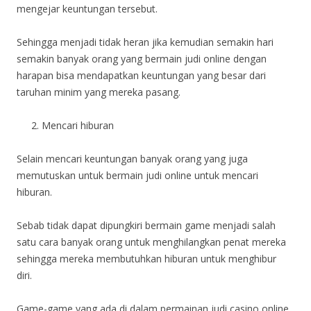
mengejar keuntungan tersebut.
Sehingga menjadi tidak heran jika kemudian semakin hari
semakin banyak orang yang bermain judi online dengan
harapan bisa mendapatkan keuntungan yang besar dari
taruhan minim yang mereka pasang.
Mencari hiburan
Selain mencari keuntungan banyak orang yang juga
memutuskan untuk bermain judi online untuk mencari
hiburan.
Sebab tidak dapat dipungkiri bermain game menjadi salah
satu cara banyak orang untuk menghilangkan penat mereka
sehingga mereka membutuhkan hiburan untuk menghibur
diri.
Game-game yang ada di dalam permainan judi casino online