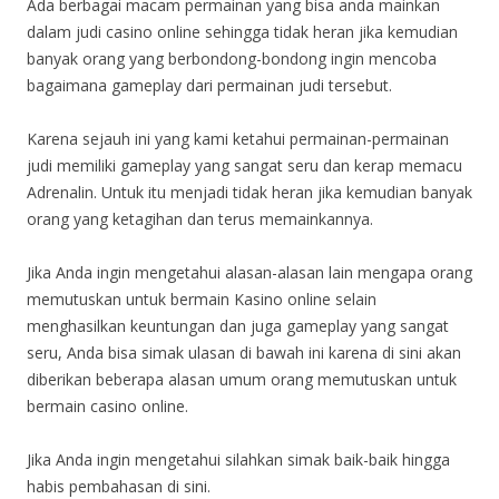
Ada berbagai macam permainan yang bisa anda mainkan
dalam judi casino online sehingga tidak heran jika kemudian
banyak orang yang berbondong-bondong ingin mencoba
bagaimana gameplay dari permainan judi tersebut.
Karena sejauh ini yang kami ketahui permainan-permainan
judi memiliki gameplay yang sangat seru dan kerap memacu
Adrenalin. Untuk itu menjadi tidak heran jika kemudian banyak
orang yang ketagihan dan terus memainkannya.
Jika Anda ingin mengetahui alasan-alasan lain mengapa orang
memutuskan untuk bermain Kasino online selain
menghasilkan keuntungan dan juga gameplay yang sangat
seru, Anda bisa simak ulasan di bawah ini karena di sini akan
diberikan beberapa alasan umum orang memutuskan untuk
bermain casino online.
Jika Anda ingin mengetahui silahkan simak baik-baik hingga
habis pembahasan di sini.