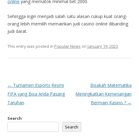
online
yang mematok minimal bet 2000.
Sehingga ingin menjadi salah satu alasan cukup kuat orang-
orang lebih memilih memainkan judi casino online dibanding
judi darat.
This entry was posted in
Popular News
on
January 19, 2023
.
Post
←
Turnamen Esports Resmi
Bisakah Matematika
navigation
FIFA yang Bisa Anda Pasang
Meningkatkan Kemenangan
Taruhan
Bermain Kasino ?
→
Search
Search