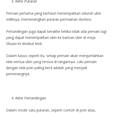
Akhir Putaran
Pemain pertama yang berhasil menempatkan seluruh ubin
miliknya, memenangkan putaran permainan domino.
Pertandingan juga dapat berakhir ketika tidak ada pemain lagi
yang dapat menempatkan ubin ke barisan ubin di meja.
Situasi ini disebut blok.
Dalam kasus seperti itu, setiap pemain akan menjumlahkan
nilai semua ubin yang tersisa di tangannya. Lalu pemain
dengan nilai poin paling kecil adalah yang menjadi
pemenangnya.
Akhir Pertandingan
Dalam mode satu putaran, seperti contoh di poin atas,