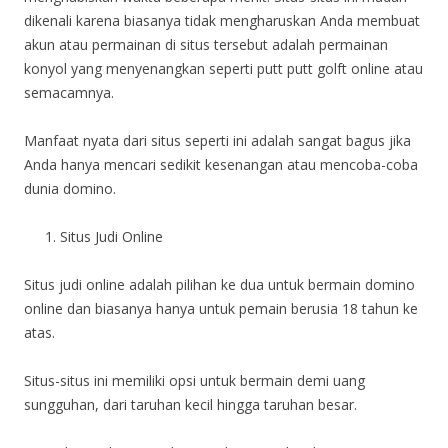
dikenali karena biasanya tidak mengharuskan Anda membuat
akun atau permainan di situs tersebut adalah permainan
konyol yang menyenangkan seperti putt putt golft online atau
semacamnya.
Manfaat nyata dari situs seperti ini adalah sangat bagus jika
Anda hanya mencari sedikit kesenangan atau mencoba-coba
dunia domino.
Situs Judi Online
Situs judi online adalah pilihan ke dua untuk bermain domino
online dan biasanya hanya untuk pemain berusia 18 tahun ke
atas.
Situs-situs ini memiliki opsi untuk bermain demi uang
sungguhan, dari taruhan kecil hingga taruhan besar.