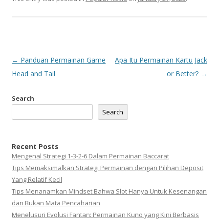
Post
←
Panduan Permainan Game
Apa Itu Permainan Kartu Jack
navigation
Head and Tail
or Better?
→
Search
Search
Recent Posts
Mengenal Strategi 1-3-2-6 Dalam Permainan Baccarat
Tips Memaksimalkan Strategi Permainan dengan Pilihan Deposit
Yang Relatif Kecil
Tips Menanamkan Mindset Bahwa Slot Hanya Untuk Kesenangan
dan Bukan Mata Pencaharian
Menelusuri Evolusi Fantan: Permainan Kuno yang Kini Berbasis