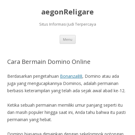
aegonReligare
Situs Informasi Judi Terpercaya
Skip
Menu
to
content
Cara Bermain Domino Online
Berdasarkan pengetahuan
Bonanza88
, Domino atau ada
juga yang mengucapkannya Dominos, adalah permainan
berbasis keterampilan yang telah ada sejak awal abad ke-12.
Ketika sebuah permainan memiliki umur panjang seperti itu
dan masih populer hingga saat ini, Anda tahu bahwa itu pasti
permainan yang hebat.
Domino biasanya dimainkan dengan sekelompok potongan