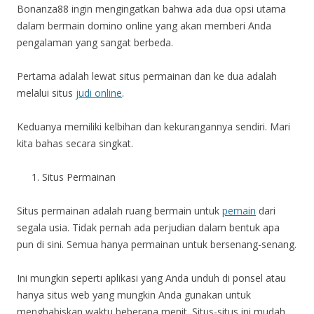
Bonanza88 ingin mengingatkan bahwa ada dua opsi utama
dalam bermain domino online yang akan memberi Anda
pengalaman yang sangat berbeda.
Pertama adalah lewat situs permainan dan ke dua adalah
melalui situs
judi online
.
Keduanya memiliki kelbihan dan kekurangannya sendiri. Mari
kita bahas secara singkat.
Situs Permainan
Situs permainan adalah ruang bermain untuk
pemain
dari
segala usia. Tidak pernah ada perjudian dalam bentuk apa
pun di sini. Semua hanya permainan untuk bersenang-senang.
Ini mungkin seperti aplikasi yang Anda unduh di ponsel atau
hanya situs web yang mungkin Anda gunakan untuk
menghabiskan waktu beberapa menit. Situs-situs ini mudah