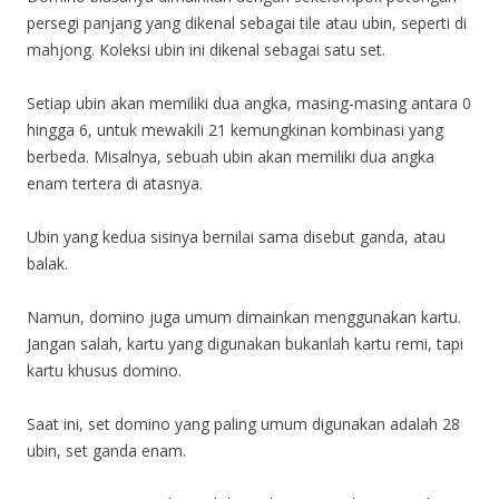
persegi panjang yang dikenal sebagai tile atau ubin, seperti di
mahjong. Koleksi ubin ini dikenal sebagai satu set.
Setiap ubin akan memiliki dua angka, masing-masing antara 0
hingga 6, untuk mewakili 21 kemungkinan kombinasi yang
berbeda. Misalnya, sebuah ubin akan memiliki dua angka
enam tertera di atasnya.
Ubin yang kedua sisinya bernilai sama disebut ganda, atau
balak.
Namun, domino juga umum dimainkan menggunakan kartu.
Jangan salah, kartu yang digunakan bukanlah kartu remi, tapi
kartu khusus domino.
Saat ini, set domino yang paling umum digunakan adalah 28
ubin, set ganda enam.