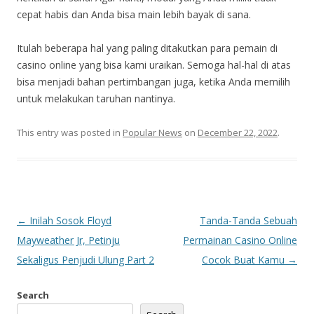
cepat habis dan Anda bisa main lebih bayak di sana.
Itulah beberapa hal yang paling ditakutkan para pemain di
casino online yang bisa kami uraikan. Semoga hal-hal di atas
bisa menjadi bahan pertimbangan juga, ketika Anda memilih
untuk melakukan taruhan nantinya.
This entry was posted in
Popular News
on
December 22, 2022
.
Post
←
Inilah Sosok Floyd
Tanda-Tanda Sebuah
navigation
Mayweather Jr, Petinju
Permainan Casino Online
Sekaligus Penjudi Ulung Part 2
Cocok Buat Kamu
→
Search