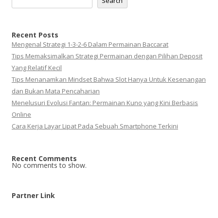
Search
Recent Posts
Mengenal Strategi 1-3-2-6 Dalam Permainan Baccarat
Tips Memaksimalkan Strategi Permainan dengan Pilihan Deposit
Yang Relatif Kecil
Tips Menanamkan Mindset Bahwa Slot Hanya Untuk Kesenangan
dan Bukan Mata Pencaharian
Menelusuri Evolusi Fantan: Permainan Kuno yang Kini Berbasis
Online
Cara Kerja Layar Lipat Pada Sebuah Smartphone Terkini
Recent Comments
No comments to show.
Partner Link