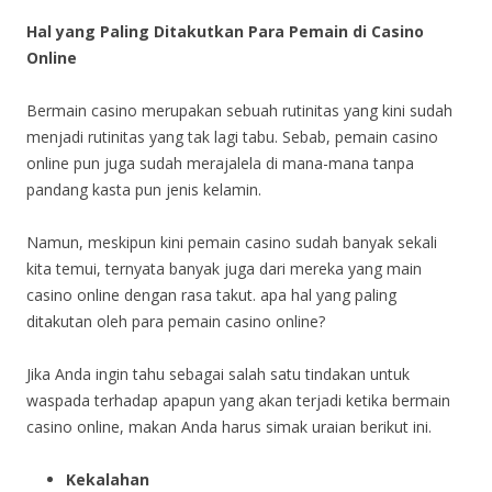
Hal yang Paling Ditakutkan Para Pemain di Casino
Online
Bermain casino merupakan sebuah rutinitas yang kini sudah
menjadi rutinitas yang tak lagi tabu. Sebab, pemain casino
online pun juga sudah merajalela di mana-mana tanpa
pandang kasta pun jenis kelamin.
Namun, meskipun kini pemain casino sudah banyak sekali
kita temui, ternyata banyak juga dari mereka yang main
casino online dengan rasa takut. apa hal yang paling
ditakutan oleh para pemain casino online?
Jika Anda ingin tahu sebagai salah satu tindakan untuk
waspada terhadap apapun yang akan terjadi ketika bermain
casino online, makan Anda harus simak uraian berikut ini.
Kekalahan