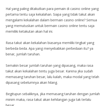
Hal yang paling ditakutkan para pemain di casino online yang
pertama tentu saja kekalahan. Siapa yang tidak takut akan
mengalami kekalahan dalam bermain casino online? Semua
yang memutuskan untuk bermain casino online tentu saja
memiliki ketakutan akan hal ini.
Rasa takut akan kekalahan biasanya memiliki tingkat yang
berbeda-beda. Apa yang menyebabkan perbedaan itu? ya
benar, jumlah taruhan.
Semakin besar jumlah taruhan yang dipasang, maka rasa
takut akan kekalahan tentu juga besar. Karena jika sudah
memasang taruhan besar, lalu kalah, maka modal yang telah
dipasang sebelumnya akan hilang.
Begitupun sebaliknya, jika memasang taruhan dengan jumlah
minim maka, rasa takut akan kehilangan juga tak terlalu
besar.