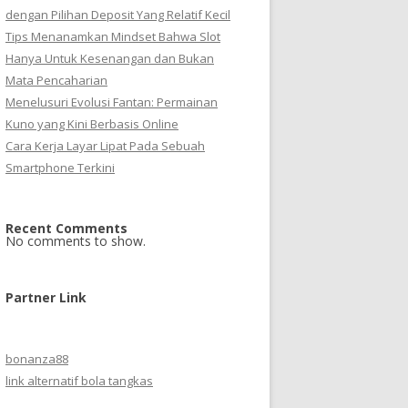
dengan Pilihan Deposit Yang Relatif Kecil
Tips Menanamkan Mindset Bahwa Slot
Hanya Untuk Kesenangan dan Bukan
Mata Pencaharian
Menelusuri Evolusi Fantan: Permainan
Kuno yang Kini Berbasis Online
Cara Kerja Layar Lipat Pada Sebuah
Smartphone Terkini
Recent Comments
No comments to show.
Partner Link
bonanza88
link alternatif bola tangkas