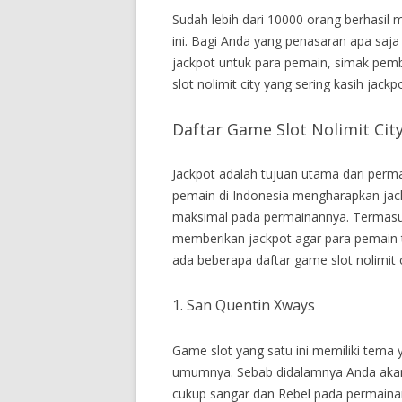
Sudah lebih dari 10000 orang berhasil m
ini. Bagi Anda yang penasaran apa saja 
jackpot untuk para pemain, simak pem
slot nolimit city yang sering kasih jac
Daftar Game Slot Nolimit Cit
Jackpot adalah tujuan utama dari perma
pemain di Indonesia mengharapkan jack
maksimal pada permainannya. Termasuk 
memberikan jackpot agar para pemain te
ada beberapa daftar game slot nolimit 
1. San Quentin Xways
Game slot yang satu ini memiliki tema 
umumnya. Sebab didalamnya Anda akan
cukup sangar dan Rebel pada permainan