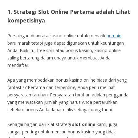
1. Strategi Slot Online Pertama adalah Lihat
kompetisinya
Persaingan di antara kasino online untuk menarik
pemain
baru marak tetapi juga dapat digunakan untuk keuntungan
Anda. Baik itu, free spin atau bonus kasino, kasino online
saling bertarung dalam upaya untuk membuat Anda
mendaftar.
Apa yang membedakan bonus kasino online biasa dari yang
fantastis? Pertama dan terpenting, Anda perlu melihat
persyaratan taruhan. Persyaratan taruhan adalah pengganda
yang menyatakan jumlah yang harus Anda pertaruhkan
sebelum bonus Anda dapat dirilis sebagai uang tunai.
Sebagai bagian dari kiat strategi
slot online
kami, juga
sangat penting untuk mencari bonus kasino yang tidak