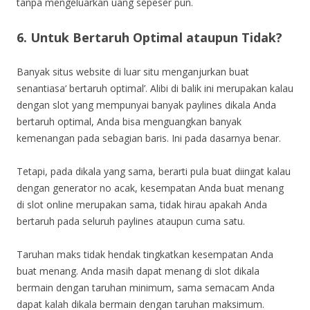
tanpa mengeluarkan uang sepeser pun.
6. Untuk Bertaruh Optimal ataupun Tidak?
Banyak situs website di luar situ menganjurkan buat
senantiasa‘ bertaruh optimal’. Alibi di balik ini merupakan kalau
dengan slot yang mempunyai banyak paylines dikala Anda
bertaruh optimal, Anda bisa menguangkan banyak
kemenangan pada sebagian baris. Ini pada dasarnya benar.
Tetapi, pada dikala yang sama, berarti pula buat diingat kalau
dengan generator no acak, kesempatan Anda buat menang
di slot online merupakan sama, tidak hirau apakah Anda
bertaruh pada seluruh paylines ataupun cuma satu.
Taruhan maks tidak hendak tingkatkan kesempatan Anda
buat menang. Anda masih dapat menang di slot dikala
bermain dengan taruhan minimum, sama semacam Anda
dapat kalah dikala bermain dengan taruhan maksimum.