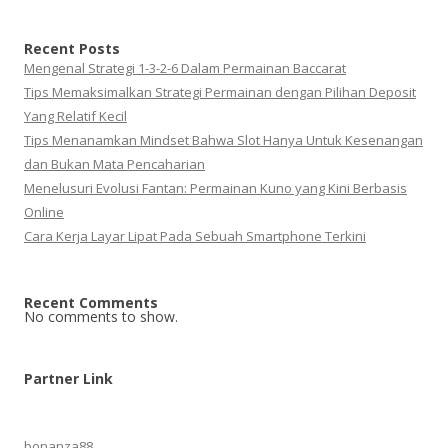
Recent Posts
Mengenal Strategi 1-3-2-6 Dalam Permainan Baccarat
Tips Memaksimalkan Strategi Permainan dengan Pilihan Deposit
Yang Relatif Kecil
Tips Menanamkan Mindset Bahwa Slot Hanya Untuk Kesenangan
dan Bukan Mata Pencaharian
Menelusuri Evolusi Fantan: Permainan Kuno yang Kini Berbasis
Online
Cara Kerja Layar Lipat Pada Sebuah Smartphone Terkini
Recent Comments
No comments to show.
Partner Link
bonanza88