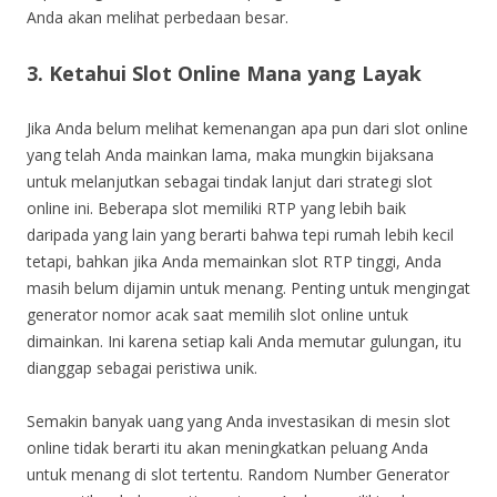
Anda akan melihat perbedaan besar.
3. Ketahui Slot Online Mana yang Layak
Jika Anda belum melihat kemenangan apa pun dari slot online
yang telah Anda mainkan lama, maka mungkin bijaksana
untuk melanjutkan sebagai tindak lanjut dari strategi slot
online ini. Beberapa slot memiliki RTP yang lebih baik
daripada yang lain yang berarti bahwa tepi rumah lebih kecil
tetapi, bahkan jika Anda memainkan slot RTP tinggi, Anda
masih belum dijamin untuk menang. Penting untuk mengingat
generator nomor acak saat memilih slot online untuk
dimainkan. Ini karena setiap kali Anda memutar gulungan, itu
dianggap sebagai peristiwa unik.
Semakin banyak uang yang Anda investasikan di mesin slot
online tidak berarti itu akan meningkatkan peluang Anda
untuk menang di slot tertentu. Random Number Generator