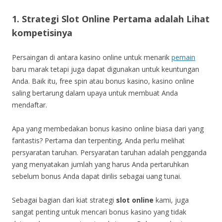
1. Strategi Slot Online Pertama adalah Lihat
kompetisinya
Persaingan di antara kasino online untuk menarik
pemain
baru marak tetapi juga dapat digunakan untuk keuntungan
Anda. Baik itu, free spin atau bonus kasino, kasino online
saling bertarung dalam upaya untuk membuat Anda
mendaftar.
Apa yang membedakan bonus kasino online biasa dari yang
fantastis? Pertama dan terpenting, Anda perlu melihat
persyaratan taruhan. Persyaratan taruhan adalah pengganda
yang menyatakan jumlah yang harus Anda pertaruhkan
sebelum bonus Anda dapat dirilis sebagai uang tunai.
Sebagai bagian dari kiat strategi
slot online
kami, juga
sangat penting untuk mencari bonus kasino yang tidak