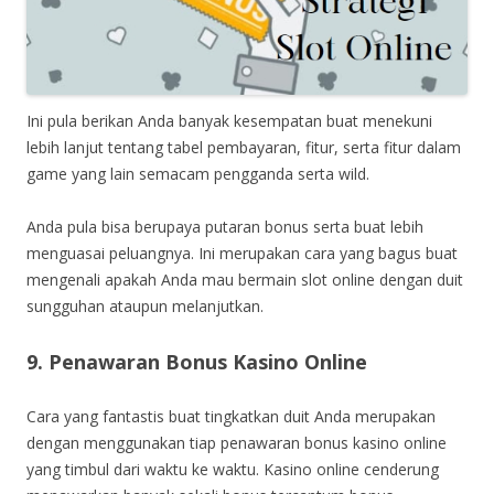
Ini pula berikan Anda banyak kesempatan buat menekuni
lebih lanjut tentang tabel pembayaran, fitur, serta fitur dalam
game yang lain semacam pengganda serta wild.
Anda pula bisa berupaya putaran bonus serta buat lebih
menguasai peluangnya. Ini merupakan cara yang bagus buat
mengenali apakah Anda mau bermain slot online dengan duit
sungguhan ataupun melanjutkan.
9. Penawaran Bonus Kasino Online
Cara yang fantastis buat tingkatkan duit Anda merupakan
dengan menggunakan tiap penawaran bonus kasino online
yang timbul dari waktu ke waktu. Kasino online cenderung