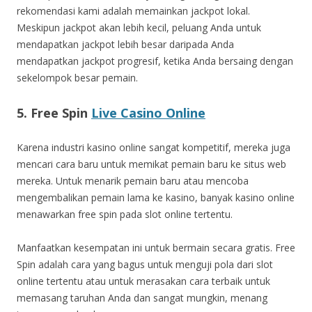
rekomendasi kami adalah memainkan jackpot lokal.
Meskipun jackpot akan lebih kecil, peluang Anda untuk
mendapatkan jackpot lebih besar daripada Anda
mendapatkan jackpot progresif, ketika Anda bersaing dengan
sekelompok besar pemain.
5. Free Spin
Live Casino Online
Karena industri kasino online sangat kompetitif, mereka juga
mencari cara baru untuk memikat pemain baru ke situs web
mereka. Untuk menarik pemain baru atau mencoba
mengembalikan pemain lama ke kasino, banyak kasino online
menawarkan free spin pada slot online tertentu.
Manfaatkan kesempatan ini untuk bermain secara gratis. Free
Spin adalah cara yang bagus untuk menguji pola dari slot
online tertentu atau untuk merasakan cara terbaik untuk
memasang taruhan Anda dan sangat mungkin, menang