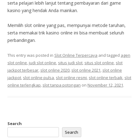
serta pelajari lebih lanjut tentang pembayaran dari game
kasino yang hendak Anda mainkan.
Memilih slot online yang pas, mempunyai metode taruhan,
serta memakai trik kasino online ini bisa membuat seluruh
perbandingan.
This entry was posted in
Slot Online Terpercaya
and tagged
agen
slot online
,
judi slot online
,
situs judi slot
,
situs slot online
,
slot
jackpot terbesar
,
slot online 2020
,
slot online 2021
,
slot online
jackpot
,
slot online pulsa
,
slot online resmi
,
slot online terbaik
,
slot
online terlengkap
,
slot tanpa potongan
on
November 12, 2021
.
Search
Search