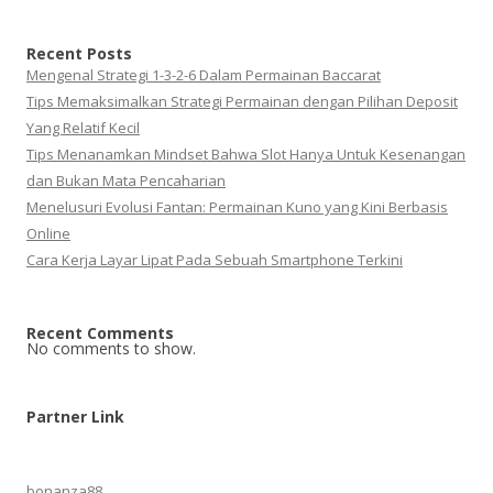
Recent Posts
Mengenal Strategi 1-3-2-6 Dalam Permainan Baccarat
Tips Memaksimalkan Strategi Permainan dengan Pilihan Deposit
Yang Relatif Kecil
Tips Menanamkan Mindset Bahwa Slot Hanya Untuk Kesenangan
dan Bukan Mata Pencaharian
Menelusuri Evolusi Fantan: Permainan Kuno yang Kini Berbasis
Online
Cara Kerja Layar Lipat Pada Sebuah Smartphone Terkini
Recent Comments
No comments to show.
Partner Link
bonanza88