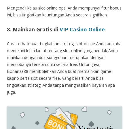
Mengenali kalau slot online opsi Anda mempunyai fitur bonus
ini, bisa tingkatkan keuntungan Anda secara signifikan.
8. Mainkan Gratis di
VIP Casino Online
Cara terbaik buat tingkatkan strategi slot online Anda adalaha
menekuni lebih lanjut tentang slot online yang hendak Anda
mainkan dengan duit sungguhan merupakan dengan
mencobanya terlebih dulu secara free. Untungnya,
Bonanza88 membolehkan Anda buat memainkan game
kasino serta slot secara free, yang berarti Anda bisa
tingkatkan strategi Anda tanpa menghasilkan bayaran apa
juga.