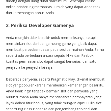
datang dengan uang tunai maksimum. Beberapa kasino
online cenderung membatasi jumlah yang dapat Anda tarik
dari kemenangan bonus Anda.
2. Periksa Developer Gamenya
Anda mungkin tidak berpikir untuk memeriksanya, tetapi
memainkan slot dari pengembang game yang baik dapat
membuat perbedaan besar pada sesi permainan Anda. Sama
seperti ada perbedaan antara sepatu Nike dan Reebok,
kualitas permainan slot dapat sangat bervariasi dari satu
penyedia ke penyedia lainnya.
Beberapa penyedia, seperti Pragmatic Play, dikenal membuat
slot yang populer karena memberikan kemenangan besar itu.
Anda tidak ingin terjebak bermain slot dari penyedia yang
buruk di mana Anda hanya mendapatkan pembayaran yang
layak dalam fitur bonus, yang tidak mungkin dipicu! Pilih slot
seperti Big Bass Bonanza dari pengembang terkenal dan